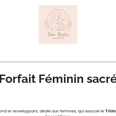
ueil
Prestations
Tarifs
À propos
Collaborations
Cont
Forfait Féminin sacr
fond et enveloppant, dédié aux femmes, qui associe le
Trian