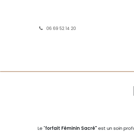
Se rendre au contenu
06 69 52 14 20
Acc
Le "
forfait Féminin Sacré"
est un soin pro