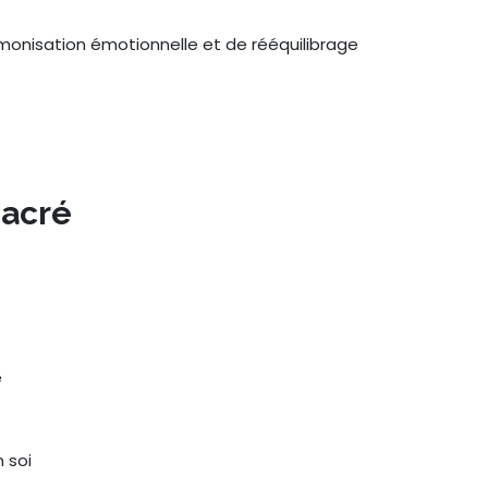
onisation émotionnelle et de rééquilibrage
Sacré
e
 soi