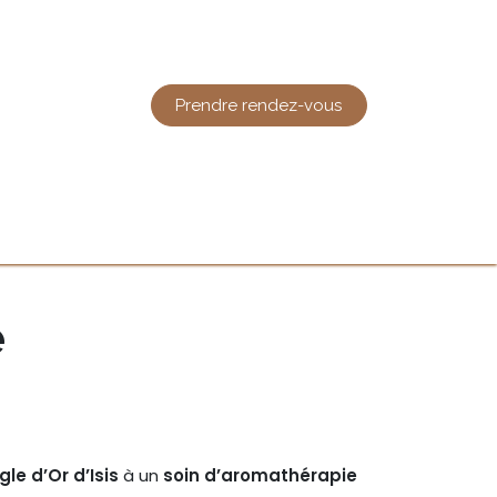
Prendre rendez-vous
act
é
gle d’Or d’Isis
à un
soin d’aromathérapie