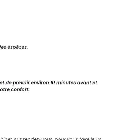
les espèces.
t de prévoir environ 10 minutes avant et
otre confort.
binet,
sur rendez-vous
, pour vous faire leurs