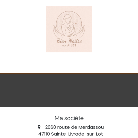
ueil
Prestations
Tarifs
À propos
Collaborations
Cont
Ma société
2060 route de Merdassou
47110 Sainte-Livrade-sur-Lot